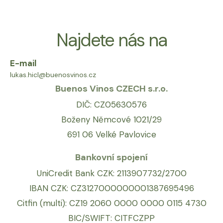
*
s
a
*
Najdete nás na
E-mail
lukas.hicl@buenosvinos.cz
Buenos Vinos CZECH s.r.o.
DIČ: CZ05630576
Boženy Němcové 1021/29
691 06 Velké Pavlovice
Bankovní spojení
UniCredit Bank CZK: 2113907732/2700
IBAN CZK: CZ3127000000001387695496
Citfin (multi): CZ19 2060 0000 0000 0115 4730
BIC/SWIFT: CITFCZPP