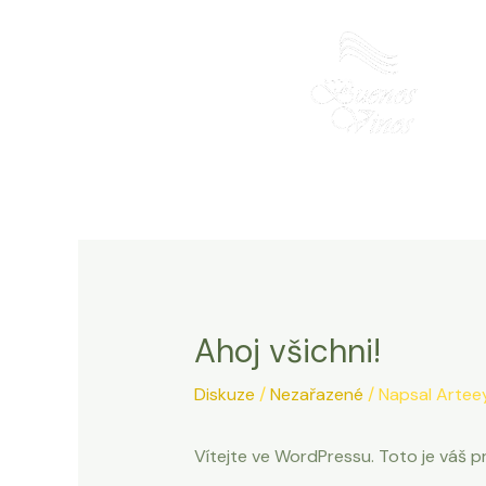
Přeskočit
na
obsah
Ahoj všichni!
Diskuze
/
Nezařazené
/ Napsal
Artee
Vítejte ve WordPressu. Toto je váš p