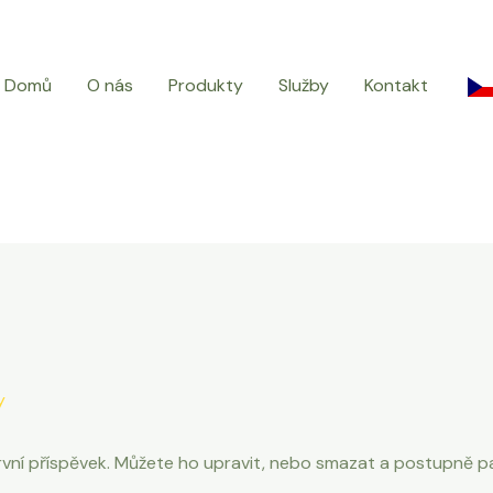
Domů
O nás
Produkty
Služby
Kontakt
y
rvní příspěvek. Můžete ho upravit, nebo smazat a postupně pa